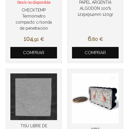
PAPEL ARGENTIA
Stock no disponible
ALGODÓN 100%
CHECKTEMP
1219x914mm 120gr
Termómetro
compacto c/sonda
de penetración
104
6
,91
€
,80
€
Más info
Más info
COMPRAR
COMPRAR
TISU LIBRE DE