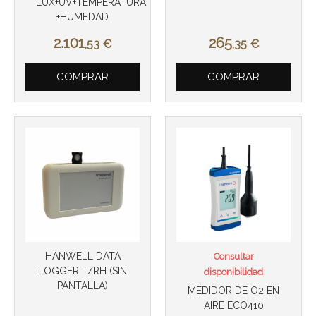
LUX+UV+TEMPERATURA
+HUMEDAD
2.101
265
,53
€
,35
€
COMPRAR
COMPRAR
HANWELL DATA
Consultar
LOGGER T/RH (SIN
disponibilidad
PANTALLA)
MEDIDOR DE O2 EN
AIRE ECO410