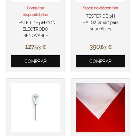
Consultar
Stock no disponible
disponibilidad
TESTER DE pH
HALO2 Smart para
TESTER DE pH CON
superficies
ELECTRODO
RENOVABLE
127
390
,53
€
,83
€
Más info
COMPRAR
COMPRAR
Más info