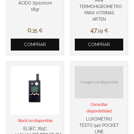
MINI
ÁCIDO 75x100cm
TERMOHIGROMETRO
18gr
PARA VITRINAS
ARTEN
0
47
,35
€
,19
€
Más info
Más info
COMPRAR
COMPRAR
Consultar
disponibilidad
LUXOMETRO
Stock no disponible
TESTO 540 POCKET
ELSEC 765C
LINE