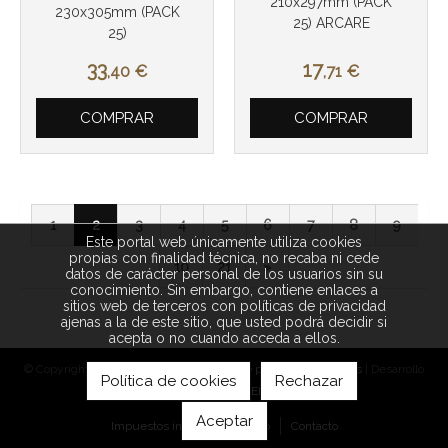
210x297mm (PACK
230x305mm (PACK
25) ARCARE
25)
33
17
,40
€
,71
€
COMPRAR
COMPRAR
1
2
3
4
5
6
7
8
9
Este portal web únicamente utiliza cookies
propias con finalidad técnica, no recaba ni cede
10
21
»
datos de carácter personal de los usuarios sin su
conocimiento. Sin embargo, contiene enlaces a
sitios web de terceros con políticas de privacidad
ajenas a la de este sitio, que usted podrá decidir si
acepta o no cuando acceda a ellos.
© Copyright 2026 |
Aviso legal
|
Política de privacidad
|
Cookies
| Desarrollo
Política de cookies
Rechazar
web:
Software DELSOL
Aceptar
Impuestos incluidos
Inicio
Contacto