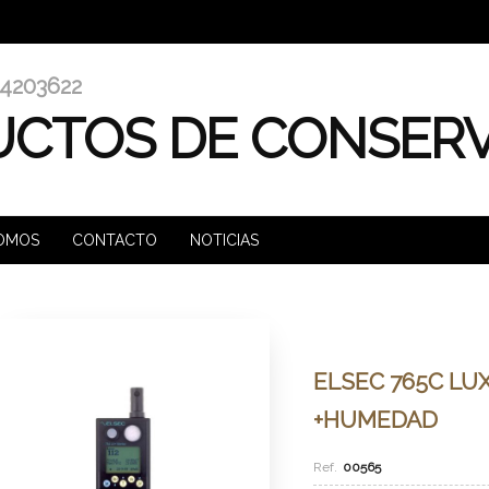
4203622
CTOS DE CONSER
SOMOS
CONTACTO
NOTICIAS
ELSEC 765C L
+HUMEDAD
00565