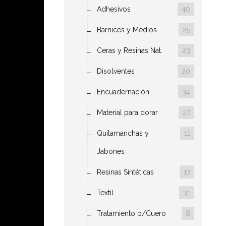
Adhesivos
40
Barnices y Medios
25
Ceras y Resinas Nat.
23
Disolventes
20
Encuadernación
34
Material para dorar
27
Quitamanchas y
11
Jabones
Resinas Sintéticas
17
Textil
31
Tratamiento p/Cuero
8