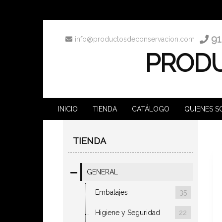
91
info@productosdeconservacion.com
PRODU
INICIO
TIENDA
CATÁLOGO
QUIENES 
TIENDA
GENERAL
Embalajes
35
Higiene y Seguridad
22