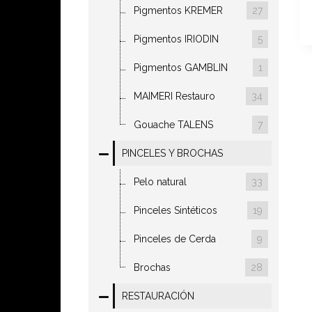
Pigmentos KREMER
27
Pigmentos IRIODIN
5
Pigmentos GAMBLIN
1
MAIMERI Restauro
34
Gouache TALENS
7
PINCELES Y BROCHAS
Pelo natural
33
Pinceles Sintéticos
19
Pinceles de Cerda
9
Brochas
28
RESTAURACIÓN