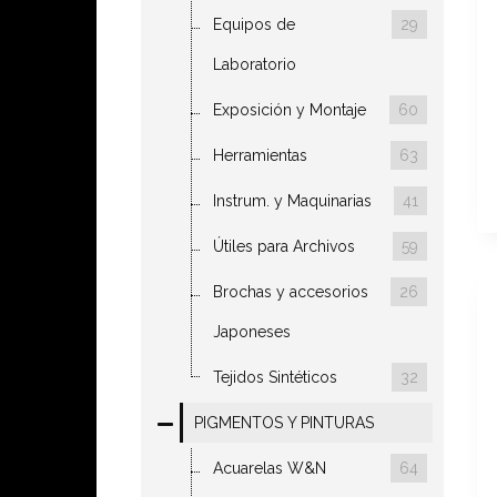
Equipos de
29
Laboratorio
Exposición y Montaje
60
Herramientas
63
Instrum. y Maquinarias
41
Útiles para Archivos
59
Brochas y accesorios
26
Japoneses
Tejidos Sintéticos
32
PIGMENTOS Y PINTURAS
Acuarelas W&N
64