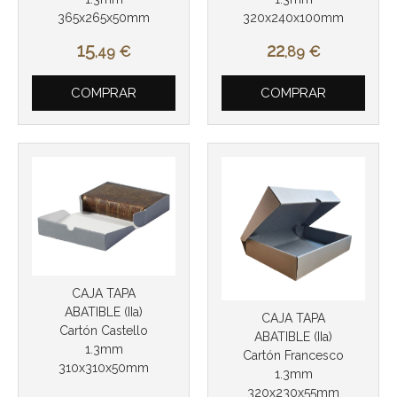
365x265x50mm
320x240x100mm
15
22
,49
€
,89
€
COMPRAR
COMPRAR
CAJA TAPA
ABATIBLE (IIa)
CAJA TAPA
Cartón Castello
ABATIBLE (IIa)
1.3mm
Cartón Francesco
310x310x50mm
1.3mm
320x230x55mm