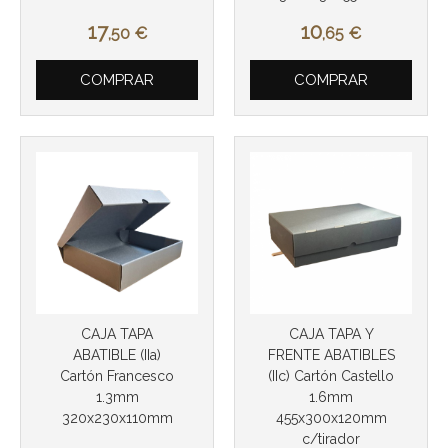
17
10
,50
€
,65
€
COMPRAR
COMPRAR
CAJA TAPA
CAJA TAPA Y
ABATIBLE (IIa)
FRENTE ABATIBLES
Cartón Francesco
(IIc) Cartón Castello
1.3mm
1.6mm
320x230x110mm
455x300x120mm
c/tirador