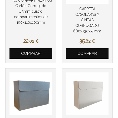
C/COMPARTIMENTOS
Cartón Corrugado
CARPETA
1,3mm cuatro
C/SOLAPAS Y
compartimentos de
CINTAS
190x110x100mm
CORRUGADO
680x730x35mm
Más info
22
35
,02
€
,82
€
Más info
COMPRAR
COMPRAR