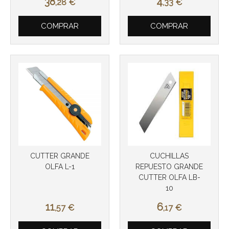
38
4
,28
€
,33
€
Más info
COMPRAR
COMPRAR
CUTTER GRANDE
CUCHILLAS
OLFA L-1
REPUESTO GRANDE
CUTTER OLFA LB-
10
11
6
,57
€
,17
€