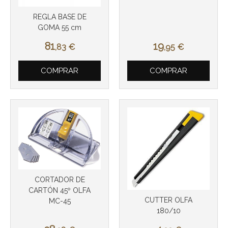
REGLA BASE DE
GOMA 55 cm
Más info
Más info
81
19
,83
€
,95
€
COMPRAR
COMPRAR
CORTADOR DE
CARTÓN 45º OLFA
CUTTER OLFA
MC-45
Más info
180/10