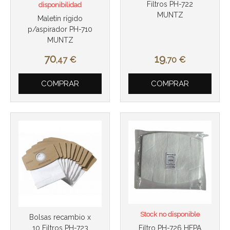
Filtros PH-722
disponibilidad
MUNTZ
Maletín rígido
p/aspirador PH-710
MUNTZ
70
19
,47
€
,70
€
Más info
Más info
COMPRAR
COMPRAR
Stock no disponible
Bolsas recambio x
Filtro PH-726 HEPA
10 Filtros PH-723