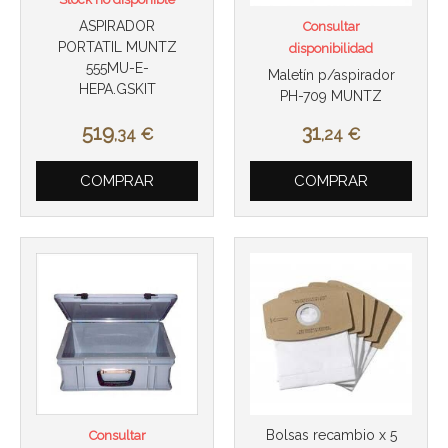
ASPIRADOR
Consultar
PORTATIL MUNTZ
disponibilidad
555MU-E-
Maletín p/aspirador
HEPA.GSKIT
PH-709 MUNTZ
519
31
,34
€
,24
€
Más info
Más info
COMPRAR
COMPRAR
Bolsas recambio x 5
Consultar