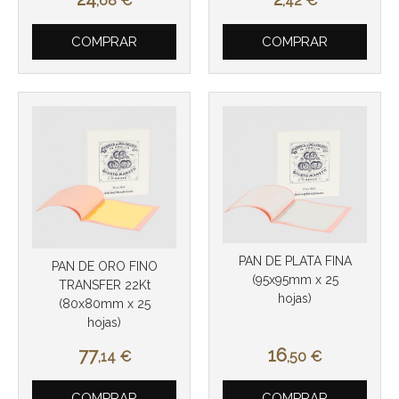
,68
€
,42
€
COMPRAR
COMPRAR
PAN DE PLATA FINA
PAN DE ORO FINO
(95x95mm x 25
TRANSFER 22Kt
hojas)
(80x80mm x 25
hojas)
77
16
,14
€
,50
€
COMPRAR
COMPRAR