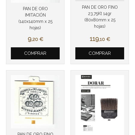
PAN DE ORO FINO
PAN DE ORO
23,75Kt 14gr
IMITACIÓN
(80x80mm x 25
(140x140mm x 25
hojas)
hojas)
9
119
,20
€
,10
€
Más info
COMPRAR
COMPRAR
Más info
PAN DE ORO FINO