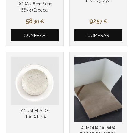
FINO 23,75Kt
DORAR 8cm Serie
6633 (Escoda)
58
92
,30
€
,57
€
Más info
Más info
COMPRAR
COMPRAR
ACUARELA DE
PLATA FINA
ALMOHADA PARA