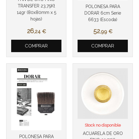
TRANSFER 23,75Kt
POLONESA PARA
14gr (80x80mm x 5
DORAR 6cm Serie
hojas)
6633 (Escoda)
26
52
,24
€
,99
€
Más info
Más info
COMPRAR
COMPRAR
Stock no disponible
ACUARELA DE ORO
POLONESA PARA