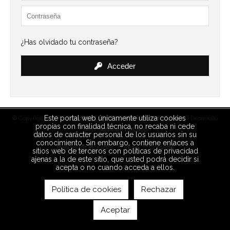
¿Has olvidado tu contraseña?
Acceder
Este portal web únicamente utiliza cookies
© Copyright 2026 |
Aviso legal
|
Política de privacidad
|
Cookies
| Desarrollo
propias con finalidad técnica, no recaba ni cede
web:
Software DELSOL
datos de carácter personal de los usuarios sin su
conocimiento. Sin embargo, contiene enlaces a
Impuestos incluidos
Inicio
Contacto
sitios web de terceros con políticas de privacidad
ajenas a la de este sitio, que usted podrá decidir si
acepta o no cuando acceda a ellos.
Política de cookies
Rechazar
Aceptar