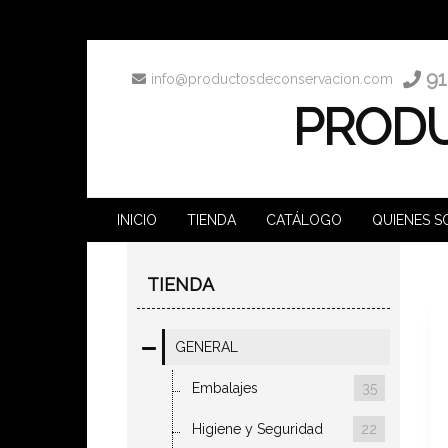
91
info@productosdeconservacion.com
PRODU
INICIO
TIENDA
CATÁLOGO
QUIENES 
TIENDA
GENERAL
Embalajes
35
Higiene y Seguridad
22