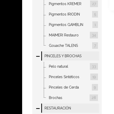
Pigmentos KREMER
27
Pigmentos IRIODIN
5
Pigmentos GAMBLIN
1
MAIMERI Restauro
34
Gouache TALENS
7
PINCELES Y BROCHAS
Pelo natural
33
Pinceles Sintéticos
19
Pinceles de Cerda
9
Brochas
28
RESTAURACIÓN