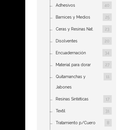
Adhesivos
40
Barnices y Medios
25
Ceras y Resinas Nat.
23
Disolventes
20
Encuadernación
34
Material para dorar
27
Quitamanchas y
11
Jabones
Resinas Sintéticas
17
Textil
31
Tratamiento p/Cuero
8