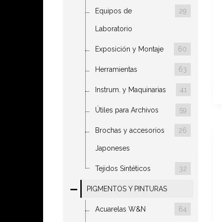
Equipos de
29
Laboratorio
Exposición y Montaje
60
Herramientas
63
Instrum. y Maquinarias
41
Útiles para Archivos
59
Brochas y accesorios
26
Japoneses
Tejidos Sintéticos
32
PIGMENTOS Y PINTURAS
Acuarelas W&N
64