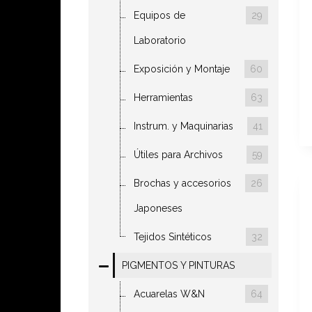
Equipos de
29
Laboratorio
Exposición y Montaje
60
Herramientas
63
Instrum. y Maquinarias
41
Útiles para Archivos
59
Brochas y accesorios
26
Japoneses
Tejidos Sintéticos
32
PIGMENTOS Y PINTURAS
Acuarelas W&N
64