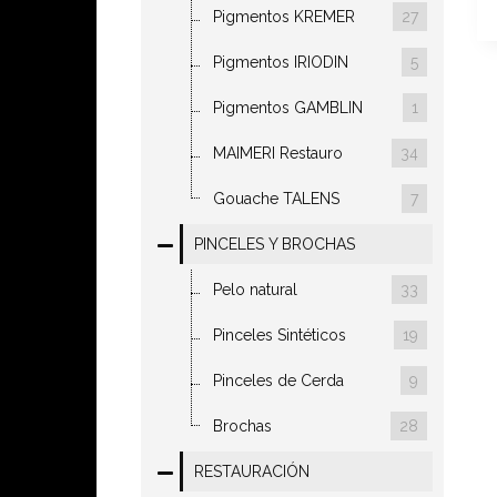
Pigmentos KREMER
27
Pigmentos IRIODIN
5
Pigmentos GAMBLIN
1
MAIMERI Restauro
34
Gouache TALENS
7
PINCELES Y BROCHAS
Pelo natural
33
Pinceles Sintéticos
19
Pinceles de Cerda
9
Brochas
28
RESTAURACIÓN