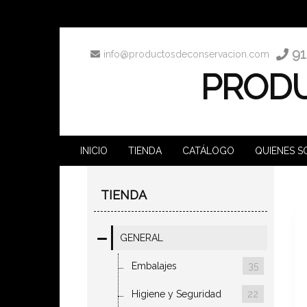
91
info@productosdeconservacion.com
PRODU
INICIO
TIENDA
CATÁLOGO
QUIENES 
TIENDA
GENERAL
Embalajes
35
Higiene y Seguridad
22