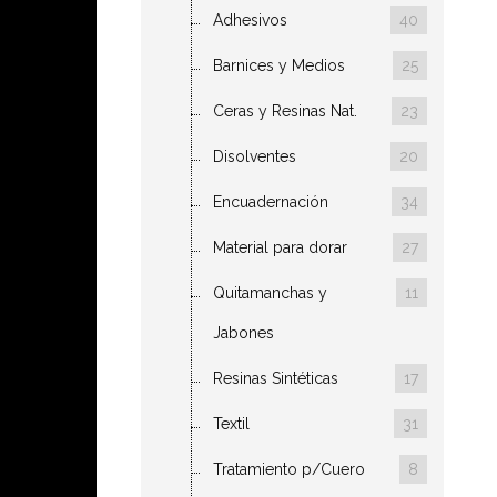
Adhesivos
40
Barnices y Medios
25
Ceras y Resinas Nat.
23
Disolventes
20
Encuadernación
34
Material para dorar
27
Quitamanchas y
11
Jabones
Resinas Sintéticas
17
Textil
31
Tratamiento p/Cuero
8