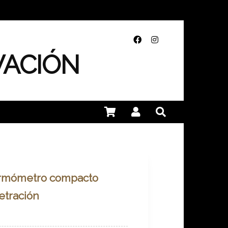
VACIÓN
mómetro compacto
etración