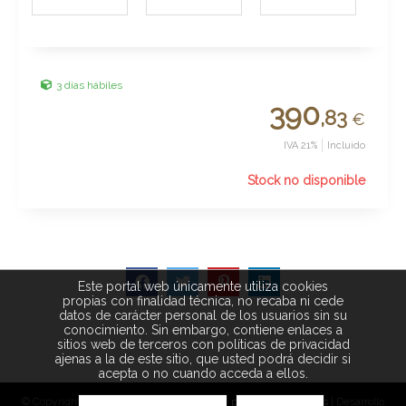
3 días hábiles
390
,83
€
IVA 21%
Incluido
Stock no disponible
Este portal web únicamente utiliza cookies
propias con finalidad técnica, no recaba ni cede
datos de carácter personal de los usuarios sin su
conocimiento. Sin embargo, contiene enlaces a
sitios web de terceros con políticas de privacidad
ajenas a la de este sitio, que usted podrá decidir si
acepta o no cuando acceda a ellos.
© Copyright 2026 |
Aviso legal
|
Política de privacidad
|
Cookies
| Desarrollo