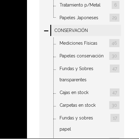
Tratamiento p/Metal
6
Papeles Japoneses
29
CONSERVACIÓN
Mediciones Físicas
46
Papeles conservación
30
Fundas y Sobres
47
transparentes
Cajas en stock
47
Carpetas en stock
30
Fundas y sobres
17
papel