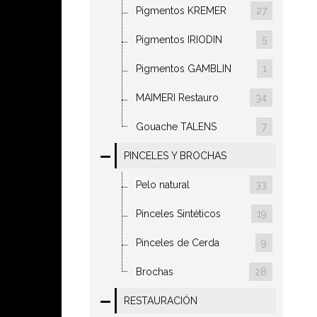
Pigmentos KREMER
27
Pigmentos IRIODIN
5
Pigmentos GAMBLIN
1
MAIMERI Restauro
34
Gouache TALENS
7
PINCELES Y BROCHAS
Pelo natural
33
Pinceles Sintéticos
19
Pinceles de Cerda
9
Brochas
28
RESTAURACIÓN