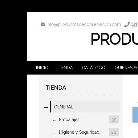
91
info@productosdeconservacion.com
PRODU
INICIO
TIENDA
CATÁLOGO
QUIENES 
TIENDA
GENERAL
Embalajes
35
Higiene y Seguridad
22