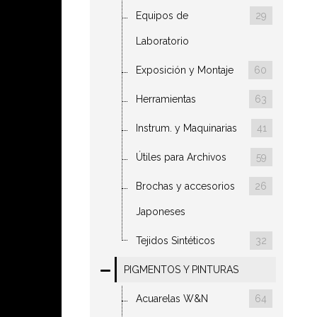
Equipos de
29
Laboratorio
Exposición y Montaje
60
Herramientas
63
Instrum. y Maquinarias
41
Útiles para Archivos
59
Brochas y accesorios
26
Japoneses
Tejidos Sintéticos
32
PIGMENTOS Y PINTURAS
Acuarelas W&N
64