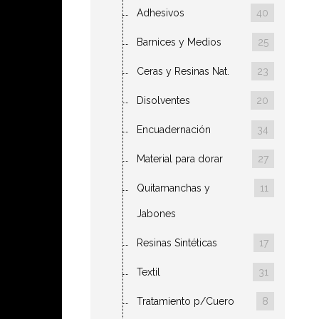
Adhesivos
40
Barnices y Medios
25
Ceras y Resinas Nat.
23
Disolventes
20
Encuadernación
34
Material para dorar
27
Quitamanchas y
11
Jabones
Resinas Sintéticas
17
Textil
31
Tratamiento p/Cuero
8