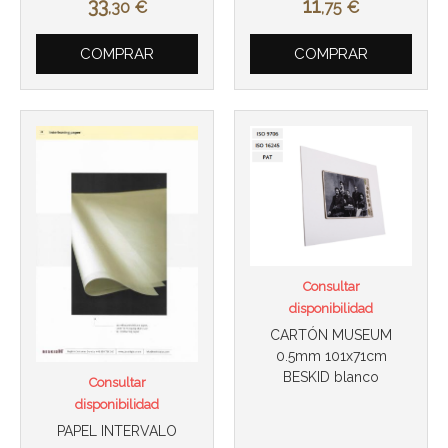
33
11
,30
€
,75
€
COMPRAR
COMPRAR
Más info
Más info
Consultar
disponibilidad
CARTÓN MUSEUM
0.5mm 101x71cm
BESKID blanco
Consultar
disponibilidad
Más info
PAPEL INTERVALO