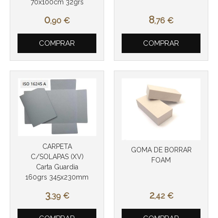
70x100cm 32grs
Más info
0
8
,90
€
,76
€
COMPRAR
COMPRAR
CARPETA
GOMA DE BORRAR
C/SOLAPAS (XV)
FOAM
Carta Guardia
160grs 345x230mm
3
2
,39
€
,42
€