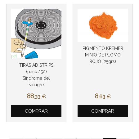
PIGMENTO KREMER
MINIO DE PLOMO
ROJO (25grs)
TIRAS AD STRIPS
(pack 250)
Síndrome del
vinagre
88
8
,33
€
,63
€
COMPRAR
COMPRAR