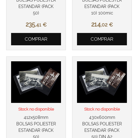
BOLSAS POLIESTER
BOLSAS POLIESTER
ESTANDAR (PACK
ESTANDAR (PACK
50)
10) 100mic
Más info
Más info
235
214
,41
€
,02
€
COMPRAR
COMPRAR
Stock no disponible
Stock no disponible
412x508mm
430x600mm
BOLSAS POLIESTER
BOLSAS POLIESTER
ESTANDAR (PACK
ESTANDAR (PACK
50)
50) DIN A2