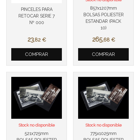
857x1207mm
PINCELES PARA
BOLSAS POLIESTER
RETOCAR SERIE 7
ESTANDAR (PACK
Nº 000
10)
Más info
Más info
23
265
,82
€
,68
€
COMPRAR
COMPRAR
Stock no disponible
Stock no disponible
521x725mm
775x1025mm