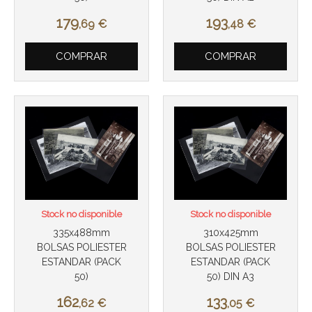
Más info
Más info
179
193
,69
€
,48
€
COMPRAR
COMPRAR
Stock no disponible
Stock no disponible
335x488mm
310x425mm
BOLSAS POLIESTER
BOLSAS POLIESTER
ESTANDAR (PACK
ESTANDAR (PACK
50)
50) DIN A3
162
133
,62
€
,05
€