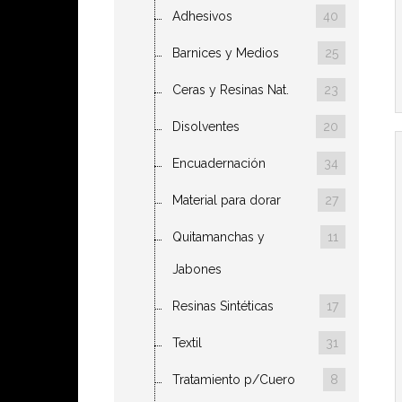
Adhesivos
40
Barnices y Medios
25
Ceras y Resinas Nat.
23
Disolventes
20
Encuadernación
34
Material para dorar
27
Quitamanchas y
11
Jabones
Resinas Sintéticas
17
Textil
31
Tratamiento p/Cuero
8