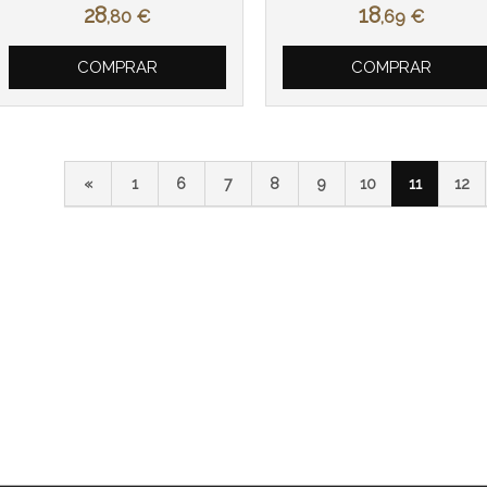
28
18
,80
€
,69
€
COMPRAR
COMPRAR
«
1
6
7
8
9
10
11
12