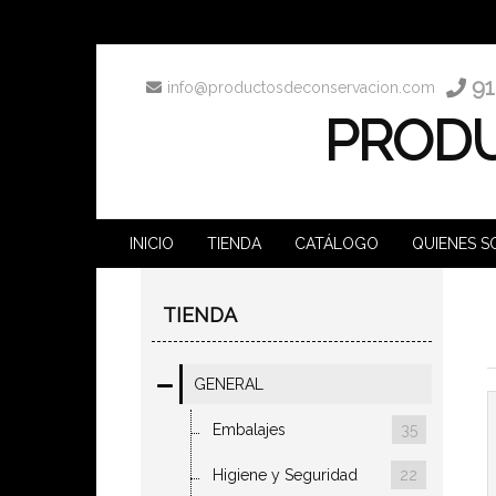
91
info@productosdeconservacion.com
PRODU
INICIO
TIENDA
CATÁLOGO
QUIENES 
TIENDA
GENERAL
Embalajes
35
Higiene y Seguridad
22