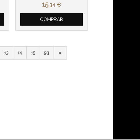
15
,34
€
COMPRAR
13
14
15
93
»