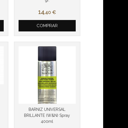
14
,40
€
COMPRAR
BARNIZ UNIVERSAL
BRILLANTE (W&N) Spray
400ml