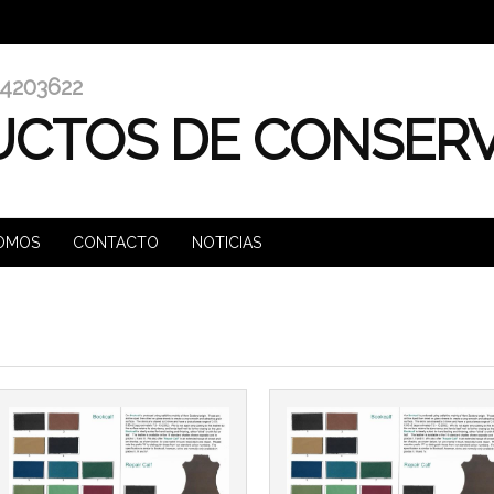
4203622
CTOS DE CONSER
Más info
Más info
SOMOS
CONTACTO
NOTICIAS