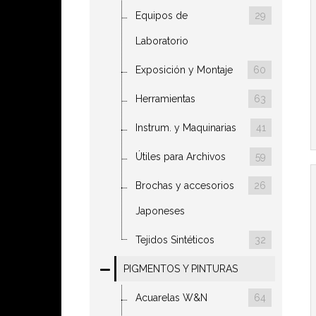
Equipos de
29
Laboratorio
Exposición y Montaje
60
Herramientas
63
Instrum. y Maquinarias
41
Útiles para Archivos
59
Brochas y accesorios
26
Japoneses
Tejidos Sintéticos
32
PIGMENTOS Y PINTURAS
Acuarelas W&N
64