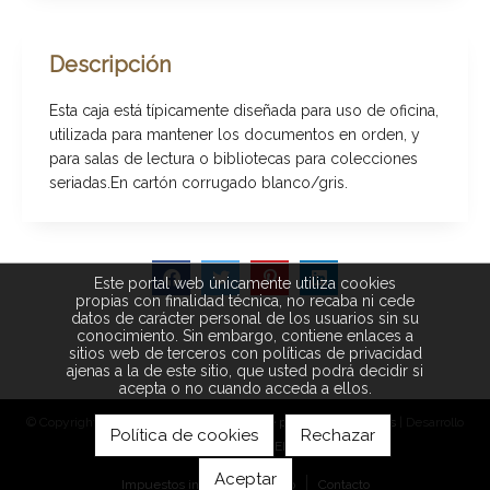
Descripción
Esta caja está típicamente diseñada para uso de oficina,
utilizada para mantener los documentos en orden, y
para salas de lectura o bibliotecas para colecciones
seriadas.En cartón corrugado blanco/gris.
Este portal web únicamente utiliza cookies
propias con finalidad técnica, no recaba ni cede
datos de carácter personal de los usuarios sin su
conocimiento. Sin embargo, contiene enlaces a
sitios web de terceros con políticas de privacidad
ajenas a la de este sitio, que usted podrá decidir si
acepta o no cuando acceda a ellos.
© Copyright 2026 |
Aviso legal
|
Política de privacidad
|
Cookies
| Desarrollo
Política de cookies
Rechazar
web:
Software DELSOL
Aceptar
Impuestos incluidos
Inicio
Contacto