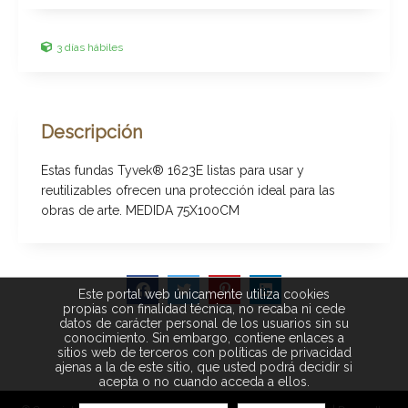
3 días hábiles
Descripción
Estas fundas Tyvek® 1623E listas para usar y
reutilizables ofrecen una protección ideal para las
obras de arte. MEDIDA 75X100CM
Este portal web únicamente utiliza cookies
propias con finalidad técnica, no recaba ni cede
datos de carácter personal de los usuarios sin su
conocimiento. Sin embargo, contiene enlaces a
sitios web de terceros con políticas de privacidad
ajenas a la de este sitio, que usted podrá decidir si
acepta o no cuando acceda a ellos.