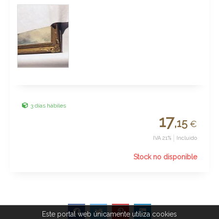
3 días hábiles
17
,15
€
IVA 21%
Incluido
Stock no disponible
Este portal web únicamente utiliza cookies