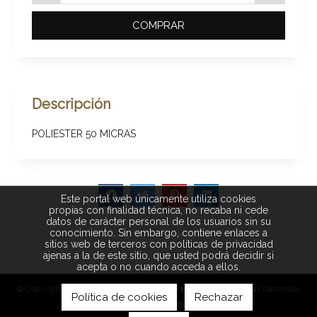
COMPRAR
Descripción
POLIESTER 50 MICRAS
Este portal web únicamente utiliza cookies
propias con finalidad técnica, no recaba ni cede
datos de carácter personal de los usuarios sin su
conocimiento. Sin embargo, contiene enlaces a
sitios web de terceros con políticas de privacidad
ajenas a la de este sitio, que usted podrá decidir si
acepta o no cuando acceda a ellos.
© Copyright 2026 |
Aviso legal
|
Política de privacidad
|
Cookies
| Desarrollo
Política de cookies
Rechazar
web:
Software DELSOL