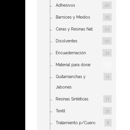
Adhesivos
40
Barnices y Medios
25
Ceras y Resinas Nat.
23
Disolventes
20
Encuadernación
34
Material para dorar
27
Quitamanchas y
11
Jabones
Resinas Sintéticas
17
Textil
31
Tratamiento p/Cuero
8