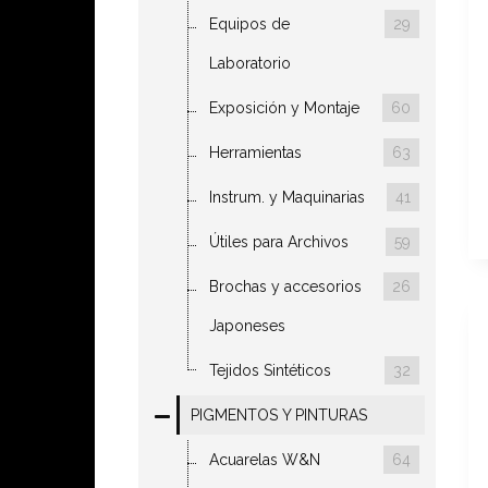
Equipos de
29
Laboratorio
Exposición y Montaje
60
Herramientas
63
Instrum. y Maquinarias
41
Útiles para Archivos
59
Brochas y accesorios
26
Japoneses
Tejidos Sintéticos
32
PIGMENTOS Y PINTURAS
Acuarelas W&N
64