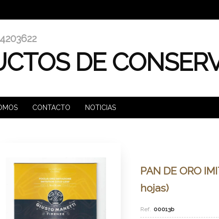
4203622
CTOS DE CONSER
SOMOS
CONTACTO
NOTICIAS
PAN DE ORO IMI
hojas)
00013b