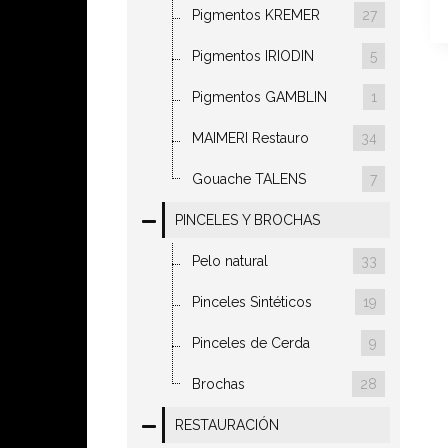
Pigmentos KREMER
27
Pigmentos IRIODIN
5
Pigmentos GAMBLIN
1
MAIMERI Restauro
34
Gouache TALENS
7
PINCELES Y BROCHAS
Pelo natural
33
Pinceles Sintéticos
19
Pinceles de Cerda
9
Brochas
28
RESTAURACIÓN