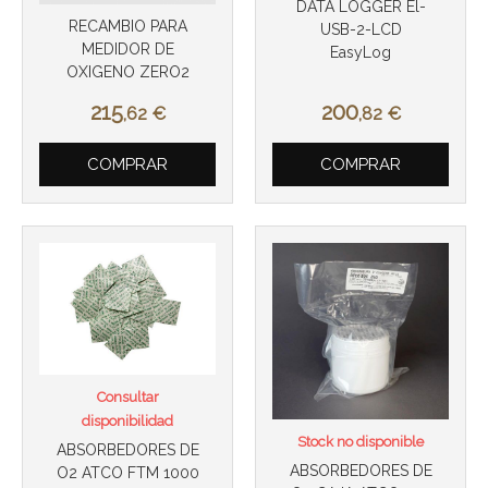
DATA LOGGER El-
RECAMBIO PARA
USB-2-LCD
MEDIDOR DE
EasyLog
OXIGENO ZERO2
215
200
,62
€
,82
€
COMPRAR
COMPRAR
Más info
Más info
Consultar
disponibilidad
Stock no disponible
ABSORBEDORES DE
ABSORBEDORES DE
O2 ATCO FTM 1000