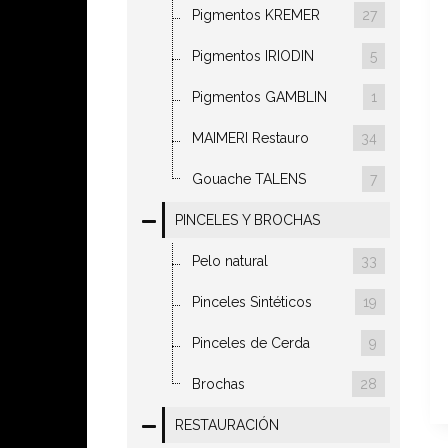
Pigmentos KREMER
27
Pigmentos IRIODIN
5
Pigmentos GAMBLIN
1
MAIMERI Restauro
34
Gouache TALENS
7
PINCELES Y BROCHAS
Pelo natural
33
Pinceles Sintéticos
19
Pinceles de Cerda
9
Brochas
28
RESTAURACIÓN