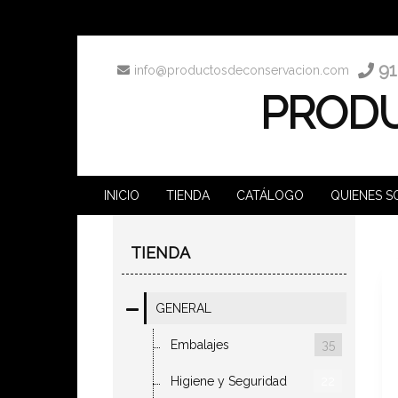
91
info@productosdeconservacion.com
PRODU
INICIO
TIENDA
CATÁLOGO
QUIENES 
TIENDA
GENERAL
Embalajes
35
Higiene y Seguridad
22