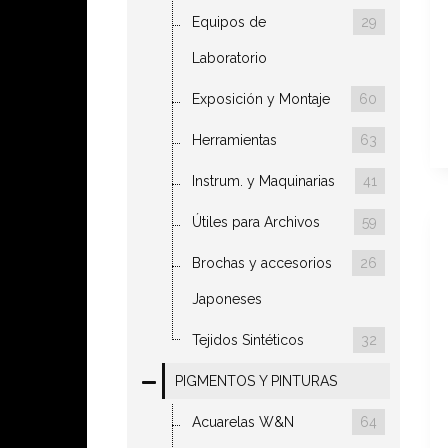
Equipos de
29
Laboratorio
Exposición y Montaje
60
Herramientas
63
Instrum. y Maquinarias
41
Útiles para Archivos
59
Brochas y accesorios
26
Japoneses
Tejidos Sintéticos
32
PIGMENTOS Y PINTURAS
Acuarelas W&N
64