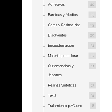
Adhesivos
40
Barnices y Medios
25
Ceras y Resinas Nat.
23
Disolventes
20
Encuadernación
34
Material para dorar
27
Quitamanchas y
11
Jabones
Resinas Sintéticas
17
Textil
31
Tratamiento p/Cuero
8