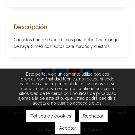
Descripción
Cuchillos franceses auténticos para pelar. Con mango
de haya. Simétricos, aptos para zurdos y diestros.
Este portal web únicamente utiliza cookies
propias con finalidad técnica, no recaba ni cede
datos de carácter personal de los usuarios sin su
conocimiento. Sin embargo, contiene enlaces a
sitios web de terceros con políticas de privacidad
ajenas a la de este sitio, que usted podrá decidir si
acepta o no cuando acceda a ellos.
© Copyright 2026 |
Aviso legal
|
Política de privacidad
|
Cookies
| Desarrollo
Política de cookies
Rechazar
web:
Software DELSOL
Aceptar
Impuestos incluidos
Inicio
Contacto