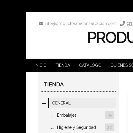
91
info@productosdeconservacion.com
PRODU
INICIO
TIENDA
CATÁLOGO
QUIENES 
TIENDA
GENERAL
Embalajes
35
Higiene y Seguridad
22