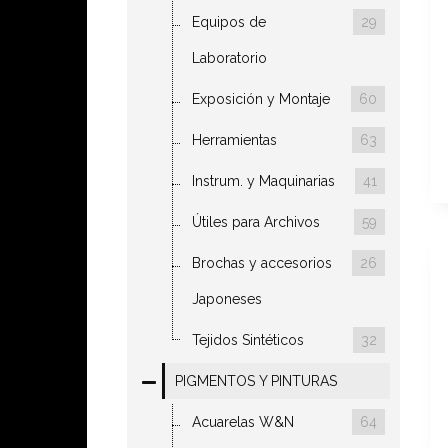
Equipos de
29
Laboratorio
Exposición y Montaje
60
Herramientas
63
Instrum. y Maquinarias
41
Útiles para Archivos
59
Brochas y accesorios
26
Japoneses
Tejidos Sintéticos
32
PIGMENTOS Y PINTURAS
Acuarelas W&N
64