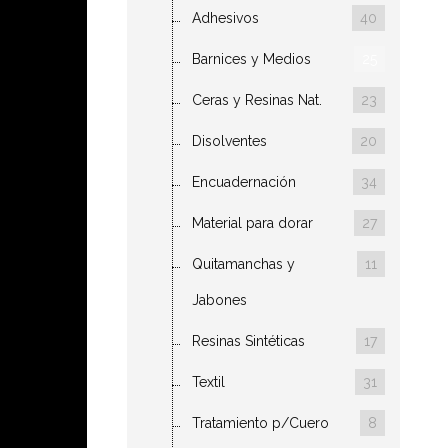
Adhesivos
40
Barnices y Medios
25
Ceras y Resinas Nat.
23
Disolventes
20
Encuadernación
34
Material para dorar
27
Quitamanchas y
11
Jabones
Resinas Sintéticas
17
Textil
31
Tratamiento p/Cuero
8