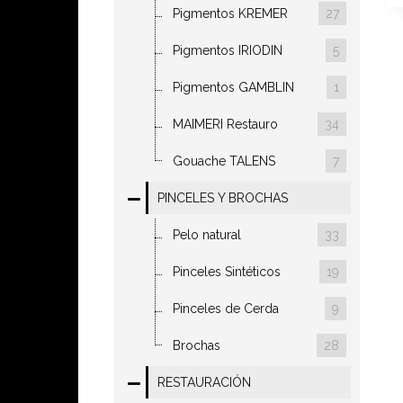
Pigmentos KREMER
27
Pigmentos IRIODIN
5
Pigmentos GAMBLIN
1
MAIMERI Restauro
34
Gouache TALENS
7
PINCELES Y BROCHAS
Pelo natural
33
Pinceles Sintéticos
19
Pinceles de Cerda
9
Brochas
28
RESTAURACIÓN