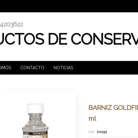
4203622
CTOS DE CONSER
SOMOS
CONTACTO
NOTICIAS
BARNIZ GOLDFIN
ml
00152