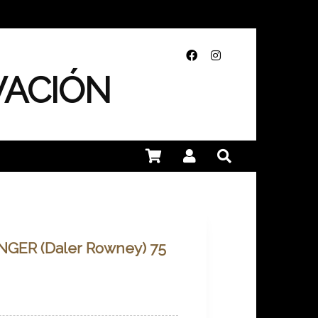
VACIÓN
GER (Daler Rowney) 75